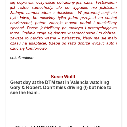
się poprawia, oczywiście potrzebny jest czas. Testowałem
już różne samochody, ale po wypadku nie jeździłem
żadnym samochodem z dociskiem. W porannej sesji nie
było łatwo, bo mieliśmy tylko jeden przejazd na suchej
nawierzchni, potem zaczęło mocno padać i musieliśmy
zjechać. Potem jeździliśmy po mokrym i przesychającym
torze. Ogólnie czuję się dobrze w samochodzie i to dobrze,
zawsze to bardzo ważne – zwłaszcza, kiedy ma się mało
czasu na adaptację, trzeba od razu dobrze wyczuć auto i
czuć się komfortowo.
sokolimokiem.
Susie Wolff
Great day at the DTM test in Valencia watching
Gary & Robert. Don’t miss driving (!) but nice to
see the team..