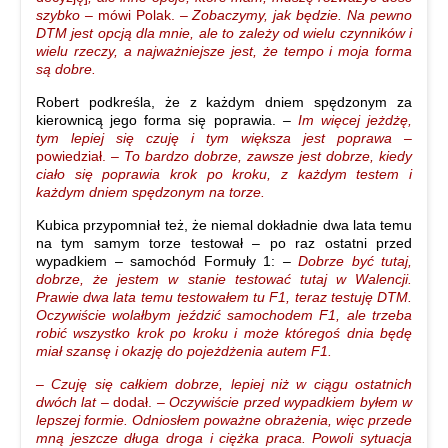
szybko –
mówi Polak.
– Zobaczymy, jak będzie. Na pewno
DTM jest opcją dla mnie, ale to zależy od wielu czynników i
wielu rzeczy, a najważniejsze jest, że tempo i moja forma
są dobre.
Robert podkreśla, że z każdym dniem spędzonym za
kierownicą jego forma się poprawia.
–
Im więcej jeżdżę,
tym lepiej się czuję i tym większa jest poprawa –
powiedział.
– To bardzo dobrze, zawsze jest dobrze, kiedy
ciało się poprawia krok po kroku, z każdym testem i
każdym dniem spędzonym na torze.
Kubica przypomniał też, że niemal dokładnie dwa lata temu
na tym samym torze testował – po raz ostatni przed
wypadkiem – samochód Formuły 1:
–
Dobrze być tutaj,
dobrze, że jestem w stanie testować tutaj w Walencji.
Prawie dwa lata temu testowałem tu F1, teraz testuję DTM.
Oczywiście wolałbym jeździć samochodem F1, ale trzeba
robić wszystko krok po kroku i może któregoś dnia będę
miał szansę i okazję do pojeżdżenia autem F1.
– Czuję się całkiem dobrze, lepiej niż w ciągu ostatnich
dwóch lat –
dodał.
– Oczywiście przed wypadkiem byłem w
lepszej formie. Odniosłem poważne obrażenia, więc przede
mną jeszcze długa droga i ciężka praca. Powoli sytuacja