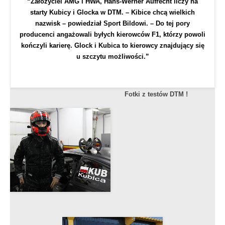
“Założyciel AMG i HWA, Hans-Werner Aufrecht liczy na
starty Kubicy i Glocka w DTM. – Kibice chcą wielkich
nazwisk – powiedział Sport Bildowi. – Do tej pory
producenci angażowali byłych kierowców F1, którzy powoli
kończyli karierę. Glock i Kubica to kierowcy znajdujący się
u szczytu możliwości.”
Fotki z testów DTM !