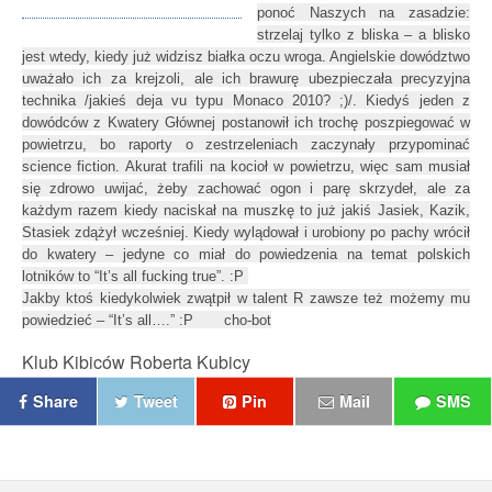
ponoć Naszych na zasadzie:
strzelaj tylko z bliska – a blisko
jest wtedy, kiedy już widzisz białka oczu wroga. Angielskie dowództwo
uważało ich za krejzoli, ale ich brawurę ubezpieczała precyzyjna
technika /jakieś deja vu typu Monaco 2010? ;)/. Kiedyś jeden z
dowódców z Kwatery Głównej postanowił ich trochę poszpiegować w
powietrzu, bo raporty o zestrzeleniach zaczynały przypominać
science fiction. Akurat trafili na kocioł w powietrzu, więc sam musiał
się zdrowo uwijać, żeby zachować ogon i parę skrzydeł, ale za
każdym razem kiedy naciskał na muszkę to już jakiś Jasiek, Kazik,
Stasiek zdążył wcześniej. Kiedy wylądował i urobiony po pachy wrócił
do kwatery – jedyne co miał do powiedzenia na temat polskich
lotników to “It’s all fucking true”. :P
Jakby ktoś kiedykolwiek zwątpił w talent R zawsze też możemy mu
powiedzieć – “It’s all….” :P cho-bot
Klub Kibiców Roberta Kubicy
Share
Tweet
Pin
Mail
SMS