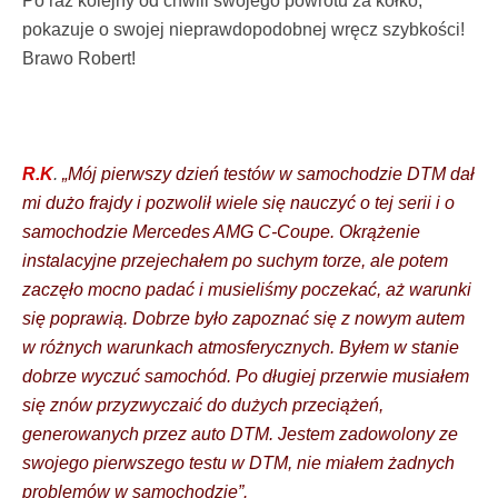
Po raz kolejny od chwili swojego powrotu za kółko,
pokazuje o swojej nieprawdopodobnej wręcz szybkości!
Brawo Robert!
R.K
.
„Mój pierwszy dzień testów w samochodzie DTM dał
mi dużo frajdy i pozwolił wiele się nauczyć o tej serii i o
samochodzie Mercedes AMG C-Coupe. Okrążenie
instalacyjne przejechałem po suchym torze, ale potem
zaczęło mocno padać i musieliśmy poczekać, aż warunki
się poprawią. Dobrze było zapoznać się z nowym autem
w różnych warunkach atmosferycznych. Byłem w stanie
dobrze wyczuć samochód. Po długiej przerwie musiałem
się znów przyzwyczaić do dużych przeciążeń,
generowanych przez auto DTM. Jestem zadowolony ze
swojego pierwszego testu w DTM, nie miałem żadnych
problemów w samochodzie”.