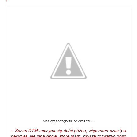
Niestety zaczęło się od deszczu…
– Sezon DTM zaczyna się dość późno, więc mam czas
[na
decyzję]
, ale inne opcje, które mam, muszę rozważyć dość