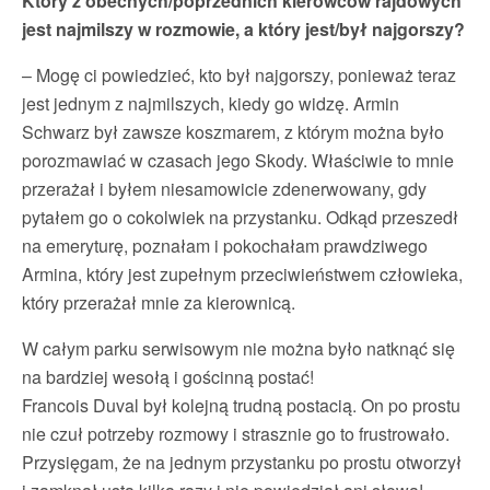
Który z obecnych/poprzednich kierowców rajdowych
jest najmilszy w rozmowie, a który jest/był najgorszy?
– Mogę ci powiedzieć, kto był najgorszy, ponieważ teraz
jest jednym z najmilszych, kiedy go widzę. Armin
Schwarz był zawsze koszmarem, z którym można było
porozmawiać w czasach jego Skody. Właściwie to mnie
przerażał i byłem niesamowicie zdenerwowany, gdy
pytałem go o cokolwiek na przystanku. Odkąd przeszedł
na emeryturę, poznałam i pokochałam prawdziwego
Armina, który jest zupełnym przeciwieństwem człowieka,
który przerażał mnie za kierownicą.
W całym parku serwisowym nie można było natknąć się
na bardziej wesołą i gościnną postać!
Francois Duval był kolejną trudną postacią. On po prostu
nie czuł potrzeby rozmowy i strasznie go to frustrowało.
Przysięgam, że na jednym przystanku po prostu otworzył