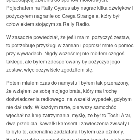
Pojechałem na Rally Cyprus aby nagrać kilka dźwięków i
pożyczyłem nagranie od Grega Strange’a, który był
człowiekiem stojącym za Rally Radio.
W zasadzie powiedział, że jeśli ma mi pożyczyć zestaw,
to potrzebuje przysługi w zamian i poprosił mnie o pomoc
przy wywiadach. Nigdy wcześniej nie robiłem czegoś
takiego, ale byłem zdesperowany by pożyczyć jego
zestaw, więc oczywiście zgodziłem się.
Potem miałem czas do namysłu i byłem tak przerażony,
że wziąłem ze sobą mojego brata, który ma trochę
doświadczenia radiowego, na wszelki wypadek, gdybym
nie dał rady. W każdym razie, pierwszy samochód
wjechał na linię zatrzymania, myślę, że był to Toshi Arai,
dwa przebicia, kawałki karoserii i zawieszenia zwisały i
to było to, adrenalina zadziałała i byłem uzależniony.
Bardzo szybko zapomniałem o dzwonkach do telefonów.