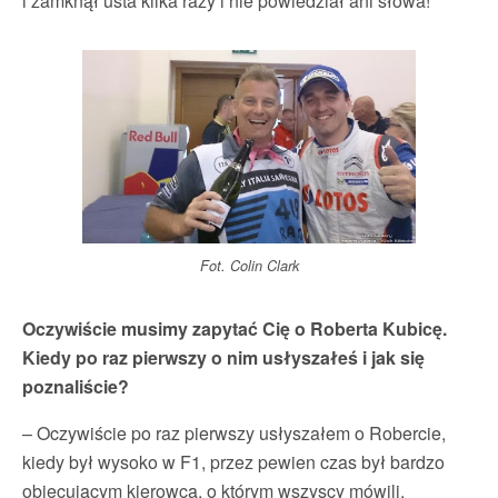
i zamknął usta kilka razy i nie powiedział ani słowa!
Fot. Colin Clark
Oczywiście musimy zapytać Cię o Roberta Kubicę.
Kiedy po raz pierwszy o nim usłyszałeś i jak się
poznaliście?
– Oczywiście po raz pierwszy usłyszałem o Robercie,
kiedy był wysoko w F1, przez pewien czas był bardzo
obiecującym kierowcą, o którym wszyscy mówili.