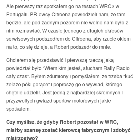
Ale pierwszy raz spotkałem go na testach WRC2 w
Portugalii. PR-owcy Citroena powiedzieli nam, że tam
będzie, ale pod żadnym pozorem nie wolno nam było z
nim rozmawiać. W czasie jednego z długich okresów
serwisowych podszedłem do Citroena, aby rzucić okiem
na to, co się dzieje, a Robert podszedł do mnie.
Chciałem się przedstawić i pierwszą rzeczą jaką
powiedział było “Wiem kim jesteś, słucham Rally Radio
cały czas”. Byłem zdumiony i pomyślałem, że trzeba “kuć
żelazo póki gorące” i poproszę go o wywiad, którego
chętnie udzielił. Jest jedną z najbardziej skromnych i
przyzwoitych gwiazd sportów motorowych jakie
spotkałem.
Czy myślisz, że gdyby Robert pozostał w WRC,
miałby szansę zostać kierowcą fabrycznym i zdobyć
mistrzostwo?