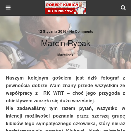
12 Stycznia 2016 •
No Comments
Marcin Rybak
Marciinex
Naszym kolejnym gościem jest dziś fotograf z
pewnością dobrze Wam znany przede wszystkim ze
współpracy z RK WRT – choć jego przygoda z
obiektywem zaczęła się dużo wcześniej.
Nie zadawaliśmy tym razem pytań, wszystko w
intencji możliwości poznania przez szerszą grupę
kibiców tego sympatycznego człowieka, który nieraz
bezinteresownie pomógł Klubowi, kiedy zaistniała