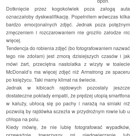
opon.
Dotknięcie przez kogokolwiek poza załogą auta
oznaczałoby dyskwalifikację. Popełniłem wówczas kilka
bardzo emocjonalnych zdjęć. Jednak poza potężnym
zmęczeniem i rozczarowaniem nie groziło załodze nic
więcej.
Tendencja do robienia zdjęć (bo fotografowaniem nazwać
tego nie zdołam) jest zmorą dzisiejszych czasów i jak
mówi żart, przeciętna nastolatka z wizyty w toalecie
McDonald’s ma więcej zdjęć niż Armstrong ze spaceru
po księżycu. Taki mamy klimat na świecie.
Jednak w kibicach rajdowych pozostały jeszcze
dostateczne pokłady empatii, że prędzej utopią smartfona
w kałuży, ubłocą się po pachy i narażą na siniaki niż
pozwolą by rajdówka sczezła w przydrożnym rowie lub u
chłopa na polu.
Kiedy mówię, że nie lubię fotografować wypadków,
przeważnie towarzyszy mi niedowierzanie lub