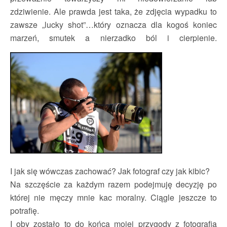
zdziwienie. Ale prawda jest taka, że zdjęcia wypadku to
zawsze „lucky shot”…który oznacza dla kogoś koniec
marzeń, smutek a nierzadko ból i cierpienie.
I jak się wówczas zachować? Jak fotograf czy jak kibic?
Na szczęście za każdym razem podejmuję decyzję po
której nie męczy mnie kac moralny. Ciągle jeszcze to
potrafię.
I oby zostało to do końca mojej przygody z fotografią