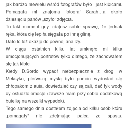
jak bardzo niewielu wśród fotografów było i jest kibicami.
Pomagała mi znajoma fotograf Sarah…a około
dziesięciu panów „szyło” zdjęcia.
To taki moment gdy zdajesz sobie sprawę, że jednak
ręka, która cię lepiła sięgała po inną glinę.
Dało to też okazję do pewnej analizy.
W ciągu ostatnich kilku lat umknęło mi kilka
emocjonujących portretów tylko dlatego, że zachowałem
się jak kibic.
Kiedy D.Sordo wypadł niebezpiecznie z drogi w
Meksyku, pierwszą myślą było pomóc wydostać się
chłopakom z auta, dowiedzieć czy są cali, dać łyk wody
by ostudzić emocje (zawsze mam przy sobie dodatkową
butelkę na wszelki wypadek).
Tego samego dnia dostałem zdjęcia od kilku osób które
„pomagały” nie zdejmując palca ze spustu.