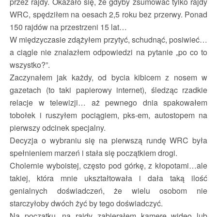
przez rajdy. Okazało się, że gdyby zsumować tylko rajdy
WRC, spędziłem na oesach 2,5 roku bez przerwy. Ponad
150 rajdów na przestrzeni 15 lat…
W międzyczasie zdążyłem przytyć, schudnąć, posiwieć…
a ciągle nie znalazłem odpowiedzi na pytanie „po co to
wszystko?”.
Zaczynałem jak każdy, od bycia kibicem z nosem w
gazetach (to taki papierowy internet), śledząc rzadkie
relacje w telewizji… aż pewnego dnia spakowałem
tobołek i ruszyłem pociągiem, pks-em, autostopem na
pierwszy odcinek specjalny.
Decyzja o wybraniu się na pierwszą rundę WRC była
spełnieniem marzeń i stała się początkiem drogi.
Cholernie wyboistej, często pod górkę, z kłopotami…ale
takiej, która mnie ukształtowała i dała taką ilość
genialnych doświadczeń, że wielu osobom nie
starczyłoby dwóch żyć by tego doświadczyć.
Na początku, na rajdy zabierałem kamerę wideo lub