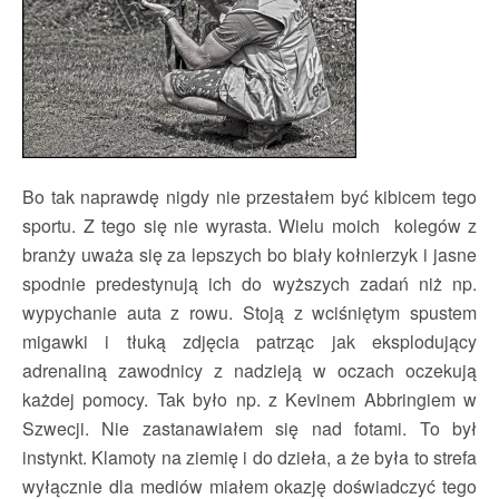
Bo tak naprawdę nigdy nie przestałem być kibicem tego
sportu. Z tego się nie wyrasta. Wielu moich kolegów z
branży uważa się za lepszych bo biały kołnierzyk i jasne
spodnie predestynują ich do wyższych zadań niż np.
wypychanie auta z rowu. Stoją z wciśniętym spustem
migawki i tłuką zdjęcia patrząc jak eksplodujący
adrenaliną zawodnicy z nadzieją w oczach oczekują
każdej pomocy. Tak było np. z Kevinem Abbringiem w
Szwecji. Nie zastanawiałem się nad fotami. To był
instynkt. Klamoty na ziemię i do dzieła, a że była to strefa
wyłącznie dla mediów miałem okazję doświadczyć tego