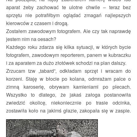
aparat żeby zachować te ulotne chwile – teraz bez
sprzętu nie potrafiłbym oglądać zmagań najlepszych
kierowców z czasem i drogą.
Zostałem zawodowym fotografem. Ale czy tak naprawdę
jestem nim na oesach?
Każdego roku zdarza się kilka sytuacji, w których bycie
fotografem, zawodowym reporterem, panem w kubraczku
i za aparatem za dużo złotówek schodzi na plan dalszy.
Zrzucam tzw „tabard”, odkładam sprzęt i wracam do
korzeni. Staję w błocie po kolana, odmrażam palce o
zimną karoserię, obrywam kamieniami po plecach.
Wszystko to dlatego, że jakaś załoga postanowiła
zwiedzić okolicę, niekoniecznie po trasie odcinka,
zostawiła koło na jakimś głazie, zakopała się w zaspie.