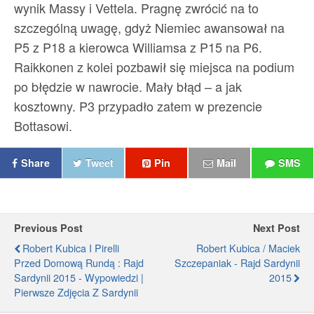
wynik Massy i Vettela. Pragnę zwrócić na to
szczególną uwagę, gdyż Niemiec awansował na
P5 z P18 a kierowca Williamsa z P15 na P6.
Raikkonen z kolei pozbawił się miejsca na podium
po błędzie w nawrocie. Mały błąd – a jak
kosztowny. P3 przypadło zatem w prezencie
Bottasowi.
Share
Tweet
Pin
Mail
SMS
Previous Post
Next Post
Robert Kubica I Pirelli
Robert Kubica / Maciek
Przed Domową Rundą : Rajd
Szczepaniak - Rajd Sardynii
Sardynii 2015 - Wypowiedzi |
2015
Pierwsze Zdjęcia Z Sardynii