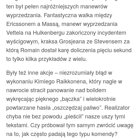
ten był pełen najróżniejszych manewrów
wyprzedzania. Fantastyczna walka między
Ericssonem a Massą, manewr wyprzedzania
Vettela na Hulkenbergu zakończony incydentem
wyścigowym, kraksa Grosjeana ze Stevensem za
którą Romain dostał karę doliczenia pięciu sekund
to tylko kilka przykładów z wielu.
Były też inne akcje – niezrozumiały błąd w
wykonaniu Kimiego Raikkonena, który nagle w
nawrocie stracił panowanie nad bolidem
wykręcając pięknego „bączka” i wielokrotnie
powtarzane hasła „oszczędzaj paliwo”. Realizator
chyba nie bez powodu „pieścił” nasze uszy tymi
tekstami. Czy próbował tym samym zwrócić uwagę
na to, jak często padają tego typu komendy?