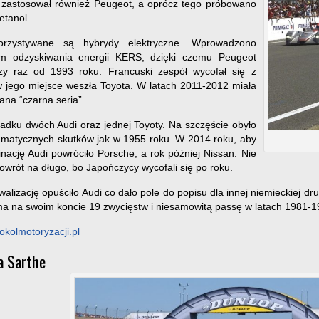
a zastosował również Peugeot, a oprócz tego próbowano
etanol.
orzystywane są hybrydy elektryczne. Wprowadzono
em odzyskiwania energii KERS, dzięki czemu Peugeot
zy raz od 1993 roku. Francuski zespół wycofał się z
 w jego miejsce weszła Toyota. W latach 2011-2012 miała
ana “czarna seria”.
adku dwóch Audi oraz jednej Toyoty. Na szczęście obyło
ramatycznych skutków jak w 1955 roku. W 2014 roku, aby
ację Audi powróciło Porsche, a rok później Nissan. Nie
powrót na długo, bo Japończycy wycofali się po roku.
walizację opuściło Audi co dało pole do popisu dla innej niemieckiej d
ma na swoim koncie 19 zwycięstw i niesamowitą passę w latach 1981-19
kolmotoryzacji.pl
la Sarthe