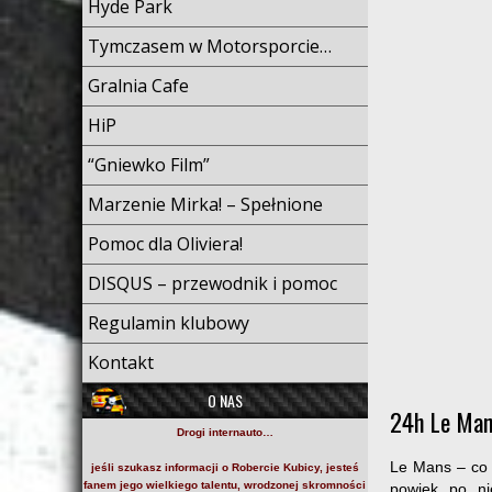
Hyde Park
Tymczasem w Motorsporcie…
Gralnia Cafe
HiP
“Gniewko Film”
Marzenie Mirka! – Spełnione
Pomoc dla Oliviera!
DISQUS – przewodnik i pomoc
Regulamin klubowy
Kontakt
O NAS
24h Le Man
Drogi internauto…
Le Mans – co 
jeśli szukasz informacji o
Robercie Kubicy
, jesteś
fanem jego wielkiego talentu, wrodzonej skromności
powiek po ni