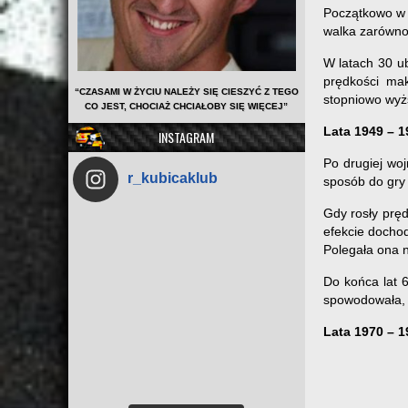
Początkowo w L
walka zarówno 
W latach 30 u
prędkości ma
“CZASAMI W ŻYCIU NALEŻY SIĘ CIESZYĆ Z TEGO
stopniowo wyżs
CO JEST, CHOCIAŻ CHCIAŁOBY SIĘ WIĘCEJ”
Lata 1949 – 1
INSTAGRAM
Po drugiej wo
r_kubicaklub
sposób do gry 
Gdy rosły pręd
efekcie docho
Polegała ona n
Do końca lat 
spowodowała, 
Lata 1970 – 1