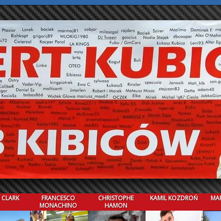
 CLARK
FRANCESCO
CHRISTOPHE
KAMIL KOZDROŃ
MAR
MONACHINO
HAMON