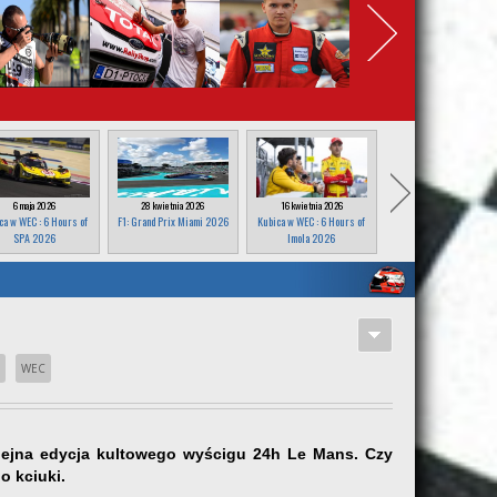
6 maja 2026
28 kwietnia 2026
16 kwietnia 2026
25 marca 2026
ca w WEC : 6 Hours of
F1: Grand Prix Miami 2026
Kubica w WEC : 6 Hours of
F1: Grand Prix Japonii
SPA 2026
Imola 2026
2026
WEC
kolejna edycja kultowego wyścigu 24h Le Mans. Czy
o kciuki.