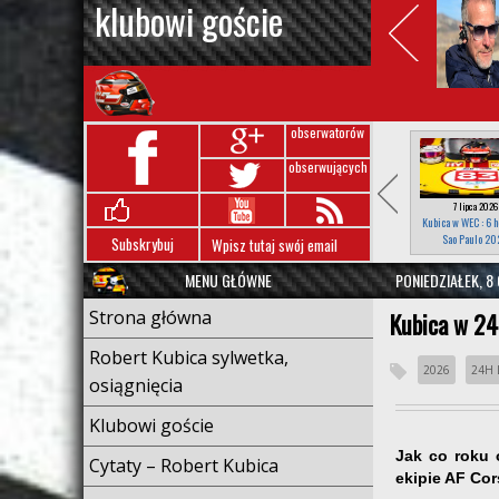
klubowi goście
obserwatorów
obserwujących
7 lipca 2026
Kubica w WEC : 6 h
Sao Paulo 20
Subskrybuj
MENU GŁÓWNE
PONIEDZIAŁEK, 
Strona główna
Kubica w 2
Robert Kubica sylwetka,
2026
24H 
osiągnięcia
Klubowi goście
Jak co roku 
Cytaty – Robert Kubica
ekipie AF Co