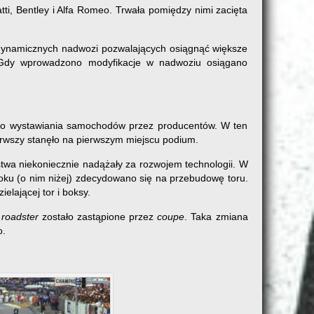
ti, Bentley i Alfa Romeo. Trwała pomiędzy nimi zacięta
rodynamicznych nadwozi pozwalających osiągnąć większe
. Gdy wprowadzono modyfikacje w nadwoziu osiągano
lnego wystawiania samochodów przez producentów. W ten
ierwszy stanęło na pierwszym miejscu podium.
stwa niekoniecznie nadążały za rozwojem technologii. W
oku (o nim niżej) zdecydowano się na przebudowę toru.
lającej tor i boksy.
u
roadster
zostało zastąpione przez
coupe
. Taka zmiana
o.