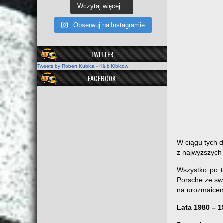
Wczytaj więcej...
Obserwuj na Instagramie
TWITTER
Tweets by Robert Kubica - Klub Kibiców
FACEBOOK
W ciągu tych 
z najwyższych 
Wszystko po t
Porsche ze swo
na urozmaicen
Lata 1980 – 1