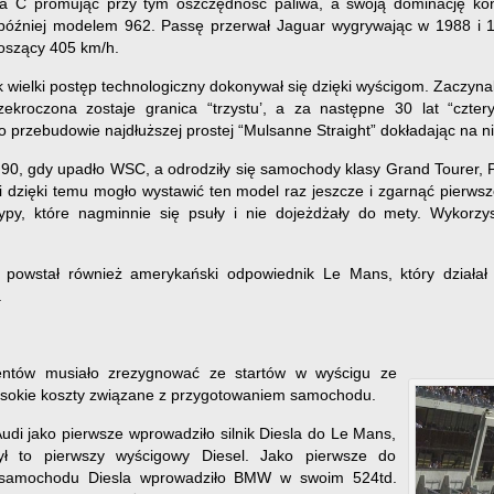
a C promując przy tym oszczędność paliwa, a swoją dominację ko
później modelem 962. Passę przerwał Jaguar wygrywając w 1988 i 
oszący 405 km/h.
k wielki postęp technologiczny dokonywał się dzięki wyścigom. Zaczyn
rzekroczona zostaje granica “trzystu’, a za następne 30 lat “czter
przebudowie najdłuższej prostej “Mulsanne Straight” dokładając na ni
t 90, gdy upadło WSC, a odrodziły się samochody klasy Grand Tourer
i dzięki temu mogło wystawić ten model raz jeszcze i zgarnąć pierws
typy, które nagminnie się psuły i nie dojeżdżały do mety. Wykor
powstał również amerykański odpowiednik Le Mans, który działał 
.
entów musiało zrezygnować ze startów w wyścigu ze
sokie koszty związane z przygotowaniem samochodu.
di jako pierwsze wprowadziło silnik Diesla do Le Mans,
ył to pierwszy wyścigowy Diesel. Jako pierwsze do
 samochodu Diesla wprowadziło BMW w swoim 524td.