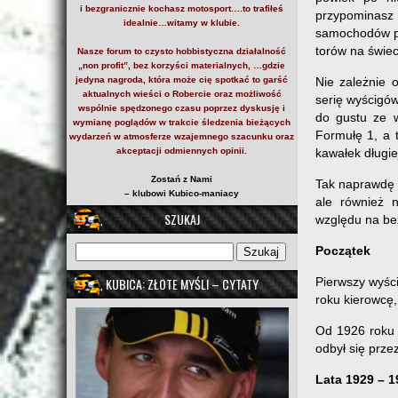
i bezgranicznie kochasz motosport….to trafiłeś
przypominas
idealnie…witamy w klubie.
samochodów pr
torów na świec
Nasze forum to czysto hobbistyczna działalność
„non profit”, bez korzyści materialnych, …gdzie
jedyna nagroda, która może cię spotkać to garść
Nie zależnie 
aktualnych wieści o Robercie oraz możliwość
serię wyścigó
wspólnie spędzonego czasu poprzez dyskusję i
do gustu ze w
wymianę poglądów w trakcie śledzenia bieżących
Formułę 1, a 
wydarzeń w atmosferze wzajemnego szacunku oraz
akceptacji odmiennych opinii.
kawałek długie
Zostań z Nami
Tak naprawdę 
– klubowi Kubico-maniacy
ale również n
SZUKAJ
względu na be
Początek
KUBICA: ZŁOTE MYŚLI – CYTATY
Pierwszy wyści
roku kierowcę,
Od 1926 roku 
odbył się prze
Lata 1929 – 1