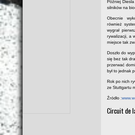
Później Diesl
silników na bio
Obecnie wyk
również syst
wygrał pierws
rywalizacji, a
miejsce tak zw
Doszło do wyp
się bez tak d
przerwać domin
był to jednak 
Rok po nich ry
ze Stuttgartu 
Źródło :
www.wo
Circuit de 