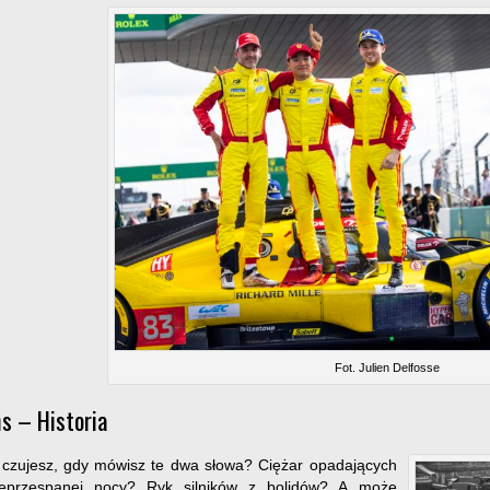
Fot. Julien Delfosse
s – Historia
czujesz, gdy mówisz te dwa słowa? Ciężar opadających
eprzespanej nocy? Ryk silników z bolidów? A może