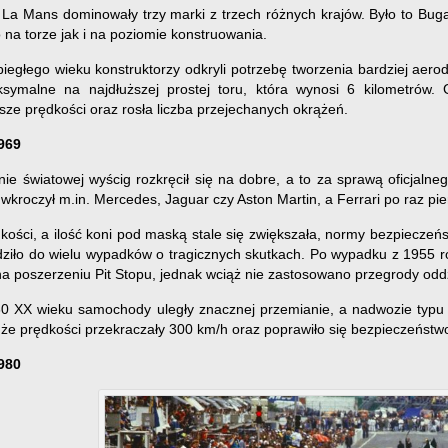
a Mans dominowały trzy marki z trzech różnych krajów. Było to Bugat
na torze jak i na poziomie konstruowania.
biegłego wieku konstruktorzy odkryli potrzebę tworzenia bardziej ae
ksymalne na najdłuższej prostej toru, która wynosi 6 kilometrów
ze prędkości oraz rosła liczba przejechanych okrążeń.
969
jnie światowej wyścig rozkręcił się na dobre, a to za sprawą oficja
wkroczył m.in. Mercedes, Jaguar czy Aston Martin, a Ferrari po raz p
kości, a ilość koni pod maską stale się zwiększała, normy bezpieczeń
dziło do wielu wypadków o tragicznych skutkach. Po wypadku z 1955 r
a poszerzeniu Pit Stopu, jednak wciąż nie zastosowano przegrody oddzie
60 XX wieku samochody uległy znacznej przemianie, a nadwozie typ
że prędkości przekraczały 300 km/h oraz poprawiło się bezpieczeństw
980