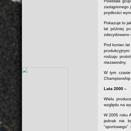
Powstała grup
zastąpionego 
prędkości wyn
Pokazuje to ja
lat później p
zdecydowano o 
Pod koniec la
produkcyjnym 
rodzaju proto
niezawodny.
W tym czasie 
Championship
Lata 2000 –
Wielu produc
względu na wy
W 2005 roku Au
jednak nie b
“sportowego”