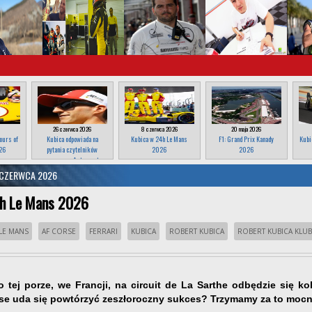
26 czerwca 2026
8 czerwca 2026
20 maja 2026
ours of
Kubica odpowiada na
Kubica w 24h Le Mans
F1: Grand Prix Kanady
Kubi
26
pytania czytelników
2026
2026
magazynu Autosport
8 CZERWCA 2026
4h Le Mans 2026
LE MANS
AF CORSE
FERRARI
KUBICA
ROBERT KUBICA
ROBERT KUBICA KLUB
o tej porze, we Francji, na circuit de La Sarthe odbędzie się 
rse uda się powtórzyć zeszłoroczny sukces? Trzymamy za to mocn