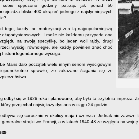
z sobie spędzone godziny patrząc jak ponad 50
zejeżdża blisko 400 okrążeń jednego z najsłynniejszych
ie?
od tego, każdy fan motoryzacji zna tą najpopularniejszą
w długodystansowych. I może nie każdemu przypada ona
zględu na swoją specyfikę, bo jeden woli rajdy, drugi
trzeci wyścigi równoległe, ale każdy powinien znać choć
j historii legendarnego wyścigu.
Le Mans dało początek wielu innym seriom wyścigowym,
iejednokrotnie sprawiło, że zakazano ścigania się ze
zpieczeństwo.
g odbył się w 1926 roku i planowano, aby była to trzyletnia impreza.
 który przejechał największy dystans w ciągu 24 godzin.
odbywa się corocznie w okolicy maja i czerwca. Jednak nie zawsze b
z generalne strajki we Francji, a w latach 1940-48 ze względu na wojn
939