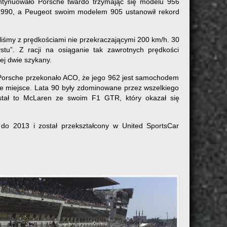
ntynuowało Porsche twardo trzymając się modelu 956
1990, a Peugeot swoim modelem 905 ustanowił rekord
aliśmy z prędkościami nie przekraczającymi 200 km/h. 30
ystu”. Z racji na osiąganie tak zawrotnych prędkości
ej dwie szykany.
, Porsche przekonało ACO, że jego 962 jest samochodem
ze miejsce. Lata 90 były zdominowane przez wszelkiego
zystał to McLaren ze swoim F1 GTR, który okazał się
do 2013 i został przekształcony w United SportsCar