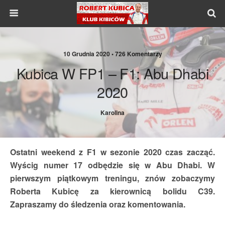
10 Grudnia 2020 •
726 Komentarzy
Kubica W FP1 – F1: Abu Dhabi
2020
Karolina
Ostatni weekend z F1 w sezonie 2020 czas zacząć.
Wyścig numer 17 odbędzie się w Abu Dhabi. W
pierwszym piątkowym treningu, znów zobaczymy
Roberta Kubicę za kierownicą bolidu C39.
Zapraszamy do śledzenia oraz komentowania.