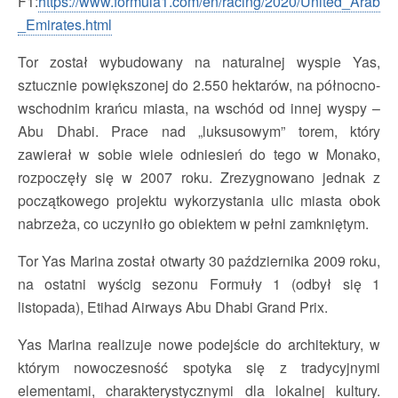
F1:
https://www.formula1.com/en/racing/2020/United_Arab
_Emirates.html
Tor został wybudowany na naturalnej wyspie Yas,
sztucznie powiększonej do 2.550 hektarów, na północno-
wschodnim krańcu miasta, na wschód od innej wyspy –
Abu Dhabi. Prace nad „luksusowym” torem, który
zawierał w sobie wiele odniesień do tego w Monako,
rozpoczęły się w 2007 roku. Zrezygnowano jednak z
początkowego projektu wykorzystania ulic miasta obok
nabrzeża, co uczyniło go obiektem w pełni zamkniętym.
Tor Yas Marina został otwarty 30 października 2009 roku,
na ostatni wyścig sezonu Formuły 1 (odbył się 1
listopada), Etihad Airways Abu Dhabi Grand Prix.
Yas Marina realizuje nowe podejście do architektury, w
którym nowoczesność spotyka się z tradycyjnymi
elementami, charakterystycznymi dla lokalnej kultury.