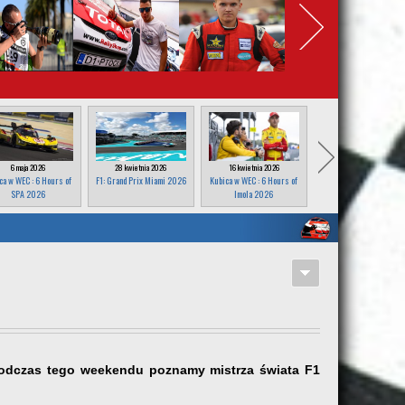
6 maja 2026
28 kwietnia 2026
16 kwietnia 2026
25 marca 2026
ca w WEC : 6 Hours of
F1: Grand Prix Miami 2026
Kubica w WEC : 6 Hours of
F1: Grand Prix Japonii
SPA 2026
Imola 2026
2026
 podczas tego weekendu poznamy mistrza świata F1