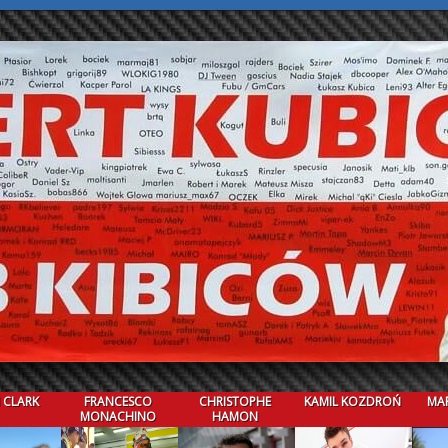
 CLARK
FRANCESCO
CHRISTOPHE
KAMIL KOZDROŃ
MAR
MONACHINO
HAMON