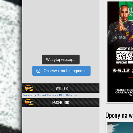
Wczytaj więcej...
Obserwuj na Instagramie
TWITTER
Tweets by Robert Kubica - Klub Kibiców
FACEBOOK
Opony na w