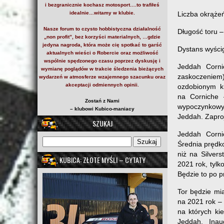
i bezgranicznie kochasz motosport….to trafiłeś
idealnie…witamy w klubie.
Liczba okr
ążeń
Nasze forum to czysto hobbistyczna działalność
Długość toru –
„non profit”, bez korzyści materialnych, …gdzie
jedyna nagroda, która może cię spotkać to garść
Dystans wyści
aktualnych wieści o Robercie oraz możliwość
wspólnie spędzonego czasu poprzez dyskusję i
Jeddah Corni
wymianę poglądów w trakcie śledzenia bieżących
zaskoczenie
wydarzeń w atmosferze wzajemnego szacunku oraz
akceptacji odmiennych opinii.
ozdobionym ki
na Corniche 
Zostań z Nami
wypoczynkow
– klubowi Kubico-maniacy
Jeddah. Zaproj
SZUKAJ
Jeddah Cornic
Średnia prędk
niż na Silver
KUBICA: ZŁOTE MYŚLI – CYTATY
2021 rok, tylk
Będzie to po p
Tor będzie mi
na 2021 rok – 2
na których ki
Jeddah. Inau