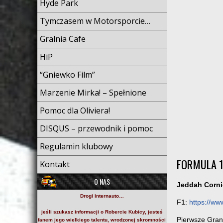
Hyde Park
Tymczasem w Motorsporcie…
Gralnia Cafe
HiP
“Gniewko Film”
Marzenie Mirka! – Spełnione
Pomoc dla Oliviera!
DISQUS – przewodnik i pomoc
Regulamin klubowy
FORMULA 1
Kontakt
O NAS
Jeddah Corni
Drogi internauto…
F1:
https://ww
jeśli szukasz informacji o
Robercie Kubicy
, jesteś
Pierwsze Gran
fanem jego wielkiego talentu, wrodzonej skromności