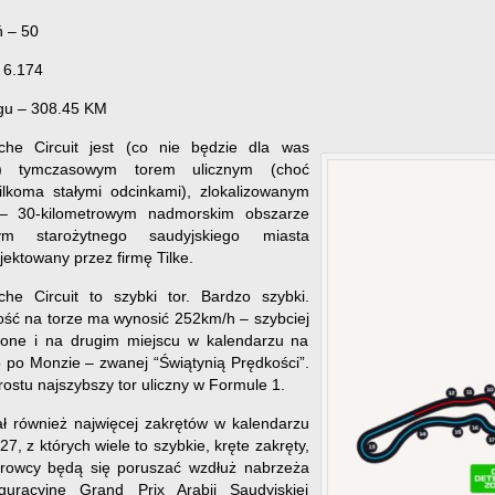
 – 50
 6.174
gu – 308.45 KM
che Circuit jest (co nie będzie dla was
m) tymczasowym torem ulicznym (choć
lkoma stałymi odcinkami), zlokalizowanym
– 30-kilometrowym nadmorskim obszarze
ym starożytnego saudyjskiego miasta
ektowany przez firmę Tilke.
he Circuit to szybki tor. Bardzo szybki.
ość na torze ma wynosić 252km/h – szybciej
stone i na drugim miejscu w kalendarzu na
o po Monzie – zwanej “Świątynią Prędkości”.
rostu najszybszy tor uliczny w Formule 1.
ał również najwięcej zakrętów w kalendarzu
7, z których wiele to szybkie, kręte zakręty,
erowcy będą się poruszać wzdłuż nabrzeża
guracyjne Grand Prix Arabii Saudyjskiej