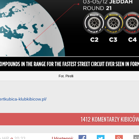
Fot. Pirelli
rtkubica-klubkibicow.pl/
1412 KOMENTARZY KIBICÓ
a HiP
o
20:33
Udostępnij: