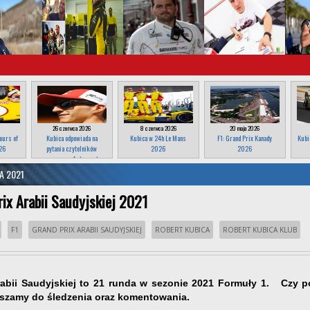
26 czerwca 2026
8 czerwca 2026
20 maja 2026
ours of
Kubica odpowiada na
Kubica w 24h Le Mans
F1: Grand Prix Kanady
Kubi
26
pytania czytelników
2026
2026
magazynu Autosport
A 2021
rix Arabii Saudyjskiej 2021
F1
GRAND PRIX ARABII SAUDYJSKIEJ
ROBERT KUBICA
ROBERT KUBICA KLUB
rabii Saudyjskiej to 21 runda w sezonie 2021 Formuły 1. Czy
szamy do śledzenia oraz komentowania.