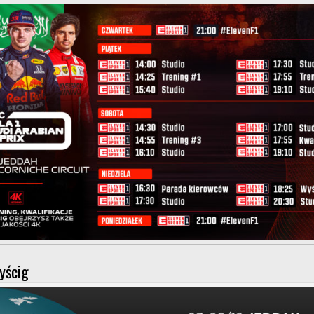
yścig