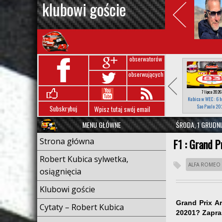
klubowi goście
obserwatorów
obserwujących
7 lipca 2026
Kubica w WEC : 6 h
Sao Paulo 20
Subskrybuj
MENU GŁÓWNE
ŚRODA, 1 GRUDNI
Strona główna
F1 : Grand P
Robert Kubica sylwetka,
ALFA ROMEO
osiągnięcia
Klubowi goście
Grand Prix A
Cytaty – Robert Kubica
20201? Zapra