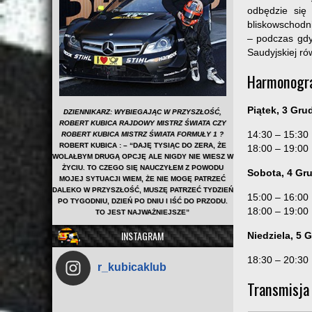
odbędzie się
bliskowschodn
– podczas gdy 
Saudyjskiej ró
Harmonogra
Piątek, 3 Gru
DZIENNIKARZ: WYBIEGAJĄC W PRZYSZŁOŚĆ,
ROBERT KUBICA RAJDOWY MISTRZ ŚWIATA CZY
14:30 – 15:30 
ROBERT KUBICA MISTRZ ŚWIATA FORMUŁY 1 ?
ROBERT KUBICA :
– “DAJĘ TYSIĄC DO ZERA, ŻE
18:00 – 19:00 
WOLAŁBYM DRUGĄ OPCJĘ ALE NIGDY NIE WIESZ W
ŻYCIU. TO CZEGO SIĘ NAUCZYŁEM Z POWODU
Sobota, 4 Gr
MOJEJ SYTUACJI WIEM, ŻE NIE MOGĘ PATRZEĆ
DALEKO W PRZYSZŁOŚĆ, MUSZĘ PATRZEĆ TYDZIEŃ
15:00 – 16:00 
PO TYGODNIU, DZIEŃ PO DNIU I IŚĆ DO PRZODU.
18:00 – 19:00 :
TO JEST NAJWAŻNIEJSZE”
INSTAGRAM
Niedziela, 5 
18:30 – 20:30 
r_kubicaklub
Transmisja 