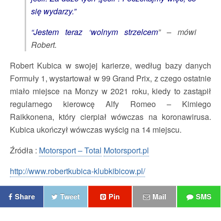
się wydarzy.”
“Jestem teraz ‘wolnym strzelcem
” – mówi
Robert.
Robert Kubica w swojej karierze, według bazy danych
Formuły 1, wystartował w 99 Grand Prix, z czego ostatnie
miało miejsce na Monzy w 2021 roku, kiedy to zastąpił
regularnego kierowcę Alfy Romeo – Kimiego
Raikkonena, który cierpiał wówczas na koronawirusa.
Kubica ukończył wówczas wyścig na 14 miejscu.
Źródła :
Motorsport – Total
Motorsport.pl
http://www.robertkubica-klubkibicow.pl/
Share
Tweet
Pin
Mail
SMS