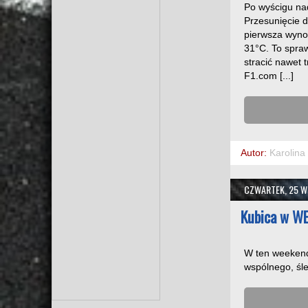
Po wyścigu na
Przesunięcie 
pierwsza wynos
31°C. To spraw
stracić nawet 
F1.com [...]
Autor:
Karolina
CZWARTEK, 25 W
Kubica w WE
W ten weekend
wspólnego, śle