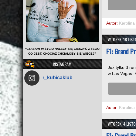
Autor:
Karolina
WTOREK, 18 LIS
F1: Grand P
“CZASAMI W ŻYCIU NALEŻY SIĘ CIESZYĆ Z TEGO
CO JEST, CHOCIAŻ CHCIAŁOBY SIĘ WIĘCEJ”
INSTAGRAM
Już tylko 3 ru
w Las Vegas. Fo
r_kubicaklub
Autor:
Karolina
WTOREK, 4 LIST
F1: Grand Pr