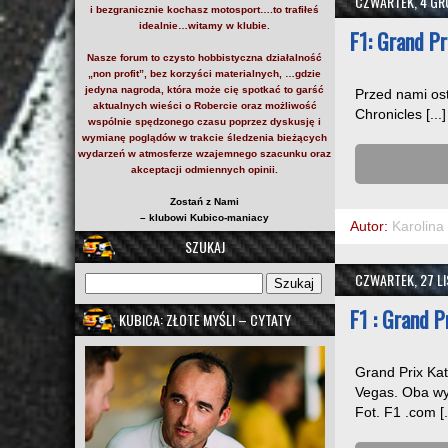
CZWARTEK, 4 GR
i bezgranicznie kochasz motosport….to trafiłeś
idealnie…witamy w klubie.
F1: Grand P
Nasze forum to czysto hobbistyczna działalność
„non profit”, bez korzyści materialnych, …gdzie
jedyna nagroda, która może cię spotkać to garść
Przed nami os
aktualnych wieści o Robercie oraz możliwość
Chronicles [...]
wspólnie spędzonego czasu poprzez dyskusję i
wymianę poglądów w trakcie śledzenia bieżących
wydarzeń w atmosferze wzajemnego szacunku oraz
akceptacji odmiennych opinii.
Zostań z Nami
– klubowi Kubico-maniacy
Autor:
Karolina
SZUKAJ
CZWARTEK, 27 L
F1 : Grand 
KUBICA: ZŁOTE MYŚLI – CYTATY
Grand Prix Kat
Vegas. Oba wyś
Fot. F1 .com [..