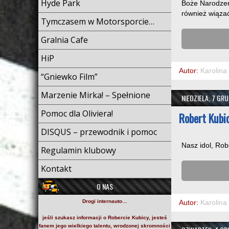
Hyde Park
Boże Narodzenie
również wiązać 
Tymczasem w Motorsporcie…
Gralnia Cafe
HiP
Autor:
Karolina
“Gniewko Film”
Marzenie Mirka! – Spełnione
NIEDZIELA, 7 GR
Pomoc dla Oliviera!
Robert Kubic
DISQUS – przewodnik i pomoc
Nasz idol, Rob
Regulamin klubowy
Kontakt
O NAS
Drogi internauto…
Autor:
Karolina
jeśli szukasz informacji o
Robercie Kubicy
, jesteś
fanem jego wielkiego talentu, wrodzonej skromności