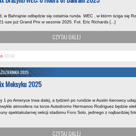
, w Bahrajnie odbędzie się ostatnia runda WEC , w którm ściga się R
1-sze już Grand Prix w sezonie 2025. Fot. Eric Richards [...]
CZYTAJ DALEJ
o
10:02
ŹDZIERNIKA 2025
rix Meksyku 2025
 1 po Ameryce trwa dalej, a tydzień po rundzie w Austin kierowcy udają
wykle atmosfera na torze Autodromo Hermanos Rodriguez będzie elektr
buny spektakularnej sekcji stadionu Foro Solo, jednego z najbardziej f
CZYTAJ DALEJ