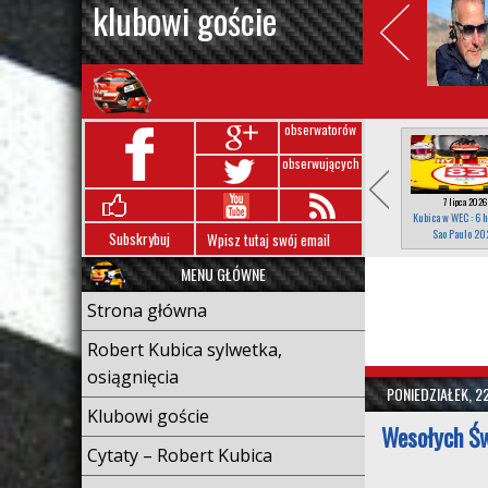
klubowi goście
obserwatorów
obserwujących
7 lipca 2026
Kubica w WEC : 6 h
Sao Paulo 20
Subskrybuj
MENU GŁÓWNE
Strona główna
Robert Kubica sylwetka,
osiągnięcia
PONIEDZIAŁEK, 2
Klubowi goście
Wesołych Św
Cytaty – Robert Kubica