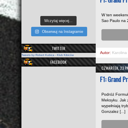
W ten weekend
Sao Paulo na 2
Wczytaj więcej...
Obserwuj na Instagramie
TWITTER
Autor:
Karolina
Tweets by Robert Kubica - Klub Kibiców
FACEBOOK
CZWARTEK, 23 PA
F1: Grand P
Podróż Formuły
Meksyku. Jak z
wypełniają try
Gonzalez [...]