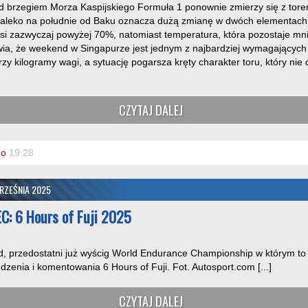
d brzegiem Morza Kaspijskiego Formuła 1 ponownie zmierzy się z tore
daleko na południe od Baku oznacza dużą zmianę w dwóch elementach p
i zazwyczaj powyżej 70%, natomiast temperatura, która pozostaje mnie
ia, że weekend w Singapurze jest jednym z najbardziej wymagających 
trzy kilogramy wagi, a sytuację pogarsza kręty charakter toru, który nie
CZYTAJ DALEJ
o
19:28
RZEŚNIA 2025
C: 6 Hours of Fuji 2025
, przedostatni już wyścig World Endurance Championship w którym to 
dzenia i komentowania 6 Hours of Fuji. Fot. Autosport.com [...]
CZYTAJ DALEJ