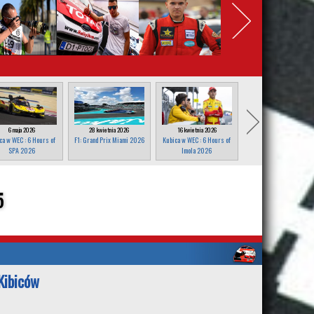
6 maja 2026
28 kwietnia 2026
16 kwietnia 2026
25 marca 2026
ca w WEC : 6 Hours of
F1: Grand Prix Miami 2026
Kubica w WEC : 6 Hours of
F1: Grand Prix Japonii
SPA 2026
Imola 2026
2026
5
Kibiców