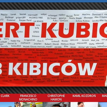
 CLARK
FRANCESCO
CHRISTOPHE
KAMIL KOZDROŃ
MAR
MONACHINO
HAMON