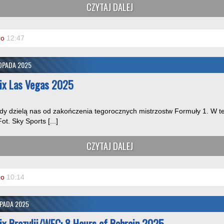
CZYTAJ DALEJ
o
12:47
TOPADA 2025
rix Las Vegas 2025
ndy dzielą nas od zakończenia tegorocznych mistrzostw Formuły 1. W t
t. Sky Sports [...]
CZYTAJ DALEJ
o
10:14
OPADA 2025
ix Brazylii/WEC: 8 Hours of Bahrain 2025