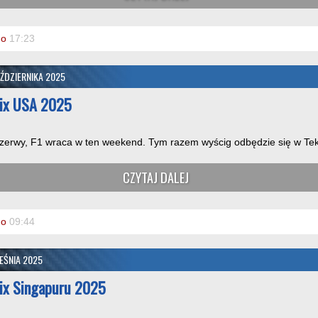
o
17:23
ŹDZIERNIKA 2025
rix USA 2025
rzerwy, F1 wraca w ten weekend. Tym razem wyścig odbędzie się w Tek
CZYTAJ DALEJ
o
09:44
EŚNIA 2025
rix Singapuru 2025