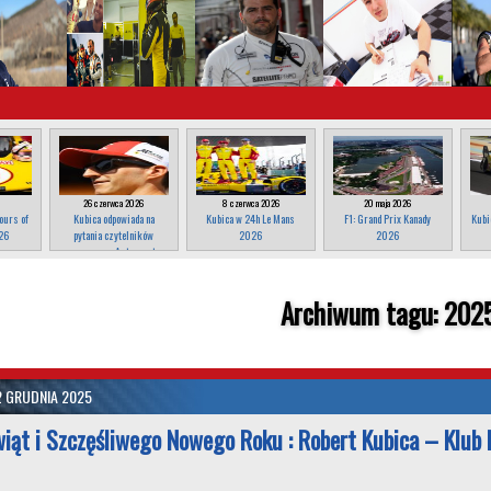
26 czerwca 2026
8 czerwca 2026
20 maja 2026
ours of
Kubica odpowiada na
Kubica w 24h Le Mans
F1: Grand Prix Kanady
Kubi
26
pytania czytelników
2026
2026
magazynu Autosport
Archiwum tagu:
202
2 GRUDNIA 2025
iąt i Szczęśliwego Nowego Roku : Robert Kubica – Klub 