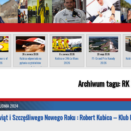
26 czerwca 2026
8 czerwca 2026
20 maja 2026
ours of
Kubica odpowiada na
Kubica w 24h Le Mans
F1: Grand Prix Kanady
Kubi
26
pytania czytelników
2026
2026
magazynu Autosport
Archiwum tagu:
RK
RUDNIA 2024
iąt i Szczęśliwego Nowego Roku : Robert Kubica – Klub 