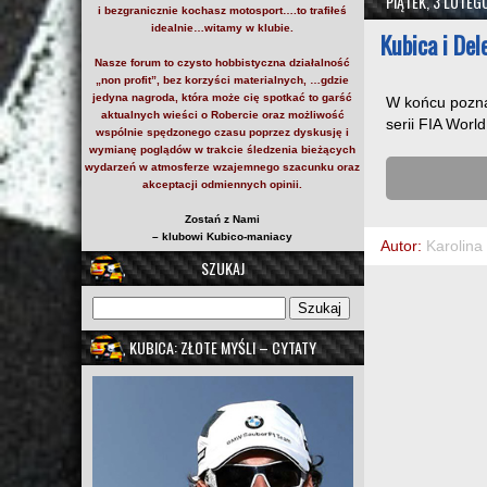
PIĄTEK, 3 LUTEG
i bezgranicznie kochasz motosport….to trafiłeś
idealnie…witamy w klubie.
Kubica i De
Nasze forum to czysto hobbistyczna działalność
„non profit”, bez korzyści materialnych, …gdzie
jedyna nagroda, która może cię spotkać to garść
W końcu poznal
aktualnych wieści o Robercie oraz możliwość
serii FIA Wor
wspólnie spędzonego czasu poprzez dyskusję i
wymianę poglądów w trakcie śledzenia bieżących
wydarzeń w atmosferze wzajemnego szacunku oraz
akceptacji odmiennych opinii.
Zostań z Nami
– klubowi Kubico-maniacy
Autor:
Karolina
SZUKAJ
KUBICA: ZŁOTE MYŚLI – CYTATY