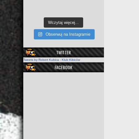
Wczytaj więcej...
Obserwuj na Instagramie
TWITTER
Tweets by Robert Kubica - Klub Kibiców
FACEBOOK