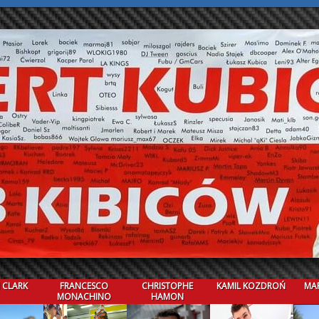
 CLARK
FRANCESCO
CHRISTOPHE
KAMIL KOZDROŃ
MAR
MONACHINO
HAMON