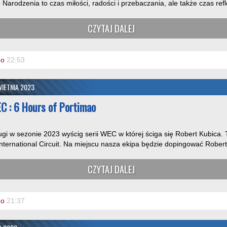
arodzenia to czas miłości, radości i przebaczania, ale także czas reflek
CZYTAJ DALEJ
o
22:53
IETNIA 2023
C : 6 Hours of Portimao
gi w sezonie 2023 wyścig serii WEC w której ściga się Robert Kubica. 
International Circuit. Na miejscu nasza ekipa będzie dopingować Roberta
CZYTAJ DALEJ
o
21:37