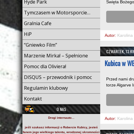
Hyde Park
Święta Bożego N
Tymczasem w Motorsporcie…
Gralnia Cafe
HiP
Autor:
Karolina
“Gniewko Film”
CZWARTEK, 13 KW
Marzenie Mirka! – Spełnione
Kubica w WE
Pomoc dla Oliviera!
DISQUS – przewodnik i pomoc
Przed nami dru
torze Algarve 
Regulamin klubowy
Kontakt
O NAS
Drogi internauto…
Autor:
Karolina
jeśli szukasz informacji o
Robercie Kubicy
, jesteś
fanem jego wielkiego talentu, wrodzonej skromności