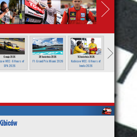
6 maja 2026
28 kwietnia 2026
16 kwietnia 2026
25 marca 2026
ca w WEC : 6 Hours of
F1: Grand Prix Miami 2026
Kubica w WEC : 6 Hours of
F1: Grand Prix Japonii
SPA 2026
Imola 2026
2026
Kibiców