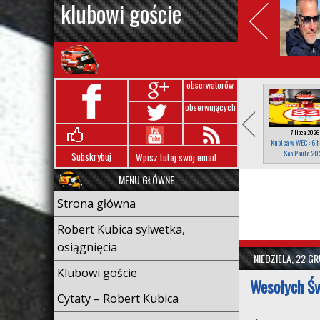
klubowi goście
obserwatorów
obserwujących
7 lipca 2026
Kubica w WEC : 6 h
Sao Paulo 20
Subskrybuj
MENU GŁÓWNE
Strona główna
Robert Kubica sylwetka,
osiągnięcia
NIEDZIELA, 22 G
Klubowi goście
Wesołych Św
Cytaty – Robert Kubica