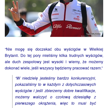
“Nie mogę się doczekać obu wyścigów w Wielkiej
Brytanii. Do tej pory mieliśmy kilka trudnych wyścigów,
ale duch zespołowy jest wysoki i wiemy, że możemy
dokonać wiele, jeśli wszyscy będziemy pracować razem.”
“W niedzielę jesteśmy bardzo konkurencyjni,
pokazaliśmy to w każdym z dotychczasowych
wyścigów i jeśli zbierzemy dobre kwalifikacje,
możemy walczyć o czołową dziesiątkę z
pierwszego okrążenia, więc to musi być