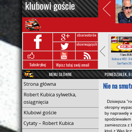
klubowi goście
obserwatorów
obserwujących
7 lipca 2026
Kubica w WEC : 6 h
Sao Paulo 20
Subskrybuj
MENU GŁÓWNE
PONIEDZIAŁEK, 6
Strona główna
Nie na smut
Robert Kubica sylwetka,
osiągnięcia
Dzisiejsza "ro
okropny wypad
Klubowi goście
by naprawdę wi
spodziewałem s
Cytaty – Robert Kubica
zamieszcza z b
ktoś z Was lic