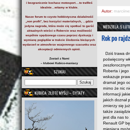
i bezgranicznie kochasz motosport….to trafiłeś
idealnie…witamy w klubie.
Autor:
marciine
Nasze forum to czysto hobbistyczna działalność
„non profit”, bez korzyści materialnych, …gdzie
NIEDZIELA, 5 LU
jedyna nagroda, która może cię spotkać to garść
aktualnych wieści o Robercie oraz możliwość
Rok po rajdz
wspólnie spędzonego czasu poprzez dyskusję i
wymianę poglądów w trakcie śledzenia bieżących
wydarzeń w atmosferze wzajemnego szacunku oraz
akceptacji odmiennych opinii.
Dziś trawa dru
Zostań z Nami
poświęcony wło
– klubowi Kubico-maniacy
zeszłorocznym
SZUKAJ
Roberta i jego
wskazuje praw
dramat jego o
mimo że nic ni
KUBICA: ZŁOTE MYŚLI – CYTATY
informacji jak
jakich doznał 
zmierzy się ju
także zasiądzi
jest dla nas 
Renault GP będ
miesiąca może