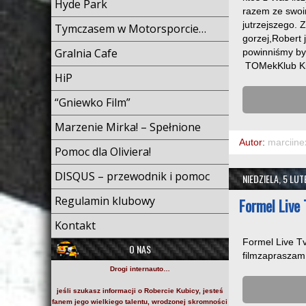
Hyde Park
razem ze swoim
jutrzejszego. 
Tymczasem w Motorsporcie…
gorzej,Robert 
Gralnia Cafe
powinniśmy b
TOMekKlub Kib
HiP
“Gniewko Film”
Marzenie Mirka! – Spełnione
Autor:
marciine
Pomoc dla Oliviera!
DISQUS – przewodnik i pomoc
NIEDZIELA, 5 LU
Regulamin klubowy
Formel Live 
Kontakt
Formel Live Tv
O NAS
filmzapraszam 
Drogi internauto…
jeśli szukasz informacji o
Robercie Kubicy
, jesteś
fanem jego wielkiego talentu, wrodzonej skromności