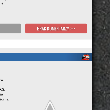
uż
BRAK KOMENTARZY >>>
rw
P.S.
ie
ści na