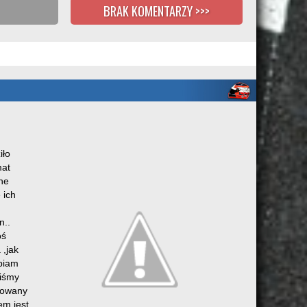
BRAK KOMENTARZY >>>
iło
mat
ne
 ich
min..
oś
 ,jak
epiam
liśmy
igowany
em jest