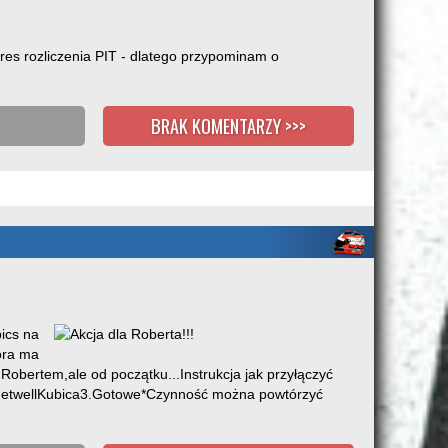
kres rozliczenia PIT - dlatego przypominam o
BRAK KOMENTARZY >>>
pics na
óra ma
obertem,ale od początku...Instrukcja jak przyłączyć
 #GetwellKubica3.Gotowe*Czynność można powtórzyć