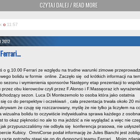
CZYTAJ DALEJ / READ MORE
x
o
11:57
O 2012
Ferrari…
ś o g.10.00 Ferrari ze względu na trudne warunki zimowe przeprowadz
wego bolidu w formie online. Zaczęło się od krótkich informacji na te
 sezonu i wymienienia sponsorów Następny etap prezentacji to wspól
u przez obu kierowców czyli przez F.Alonso i F.Massęoraz ich wyrażenie
dchodzący sezon. Luca Di Montezemolo to osoba która jako ostatnia
się co do perspektyw i oczekiwań , cała prezentacja trwała około 20 
ukrywam że czuję się rozczarowany, myślę że nie tylko ja liczyłem na c
 wizualna bolidu to oczywiście indywidualna sprawa każdego z osobna
est to okaz piękności no ale to ma jeździć a nie wyglądać a więc nie cz
jak przypuszczaliśmy nie odbyła się konferencja prasowa, nie usłysze
bercie Kubicy. OmniCorse podał informację że Jules Bianchi jest zobl
razie potrzeby stawi się on do dyspozycji teamu Ferrari. Moim zdani