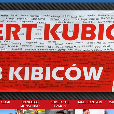
 CLARK
FRANCESCO
CHRISTOPHE
KAMIL KOZDROŃ
MAR
MONACHINO
HAMON