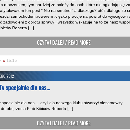
 otoczeniem, tym bardziej że należy do osób które nie oglądają się za 
Zatytułowałem ten post " Nie na smutno!" a dlaczego? otóż dlatego że s
jeździ samochodem,rowerem ,ciężko pracuje na powrót do wyścigów i cor
yć zadowoleni z obrotu sprawy , wszystko wskazuje na to że
iców Roberta [...]
CZYTAJ DALEJ / READ MORE
x
o
15:15
TEGO 2012
Tv specjalnie dla nas…
 specjalnie dla nas... czyli dla naszego klubu stworzył niesamowity
do obejrzenia Klub Kibiców Roberta [...]
CZYTAJ DALEJ / READ MORE