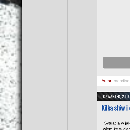
Autor:
marciine
CZWARTEK, 2 LU
Kilka słów i
Sytuacja w jak
wiem że w cią