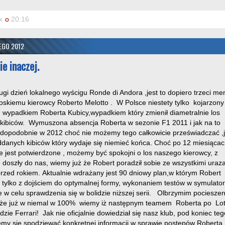
x
o
20:16
TEGO 2012
ie inaczej.
gi dzień lokalnego wyścigu Ronde di Andora ,jest to dopiero trzeci me
skiemu kierowcy Roberto Melotto . W Polsce niestety tylko kojarzony
 wypadkiem Roberta Kubicy,wypadkiem który zmienił diametralnie los
 kibiców. Wymuszona absencja Roberta w sezonie F1 2011 i jak na to
dopodobnie w 2012 choć nie możemy tego całkowicie przeświadczać ,j
ddanych kibiców który wydaje się niemieć końca. Choć po 12 miesiącac
e jest potwierdzone , możemy być spokojni o los naszego kierowcy, z
ie doszły do nas, wiemy już że Robert poradził sobie ze wszystkimi uraz
przed rokiem. Aktualnie wdrażany jest 90 dniowy plan,w którym Robert
ż tylko z dojściem do optymalnej formy, wykonaniem testów w symulato
e w celu sprawdzenia się w bolidzie niższej serii. Olbrzymim pociesze
to że już w niemal w 100% wiemy iż następnym teamem Roberta po Lo
zie Ferrari! Jak nie oficjalnie dowiedział się nasz klub, pod koniec teg
my się spodziewać konkretnej informacji w sprawie postępów Roberta