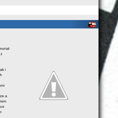
moriał
 z
ak i
h
ami
rze a
niem
tus
o
.