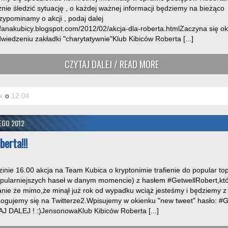
ie śledzić sytuację , o każdej ważnej informacji będziemy na bieżąco
ypominamy o akcji , podaj dalej
lubfanakubicy.blogspot.com/2012/02/akcja-dla-roberta.htmlZaczyna się o
iedzeniu zakładki "charytatywnie"Klub Kibiców Roberta [...]
CZYTAJ DALEJ / READ MORE
x
o
12:04
TEGO 2012
berta!!!
zinie 16.00 akcja na Team Kubica o kryptonimie trafienie do popular to
opularniejszych haseł w danym momencie) z hasłem #GetwellRobert,kt
nie że mimo,że minął już rok od wypadku wciąż jesteśmy i będziemy z R
1.Logujemy się na Twitterze2.Wpisujemy w okienku "new tweet" hasło:
J DALEJ ! :)JensonowaKlub Kibiców Roberta [...]