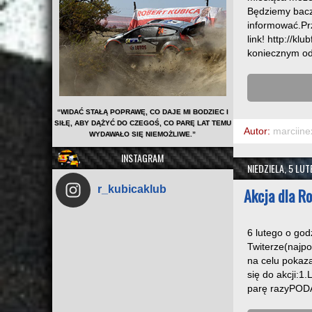
Będziemy baczn
informować.Prz
link! http://k
koniecznym odw
“WIDAĆ STAŁĄ POPRAWĘ, CO DAJE MI BODZIEC I
SIŁĘ, ABY DĄŻYĆ DO CZEGOŚ, CO PARĘ LAT TEMU
Autor:
marciine
WYDAWAŁO SIĘ NIEMOŻLIWE.”
INSTAGRAM
NIEDZIELA, 5 LU
r_kubicaklub
Akcja dla Ro
6 lutego o god
Twiterze(najp
na celu pokaza
się do akcji:
parę razyPODA