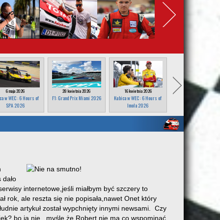
6 maja 2026
28 kwietnia 2026
16 kwietnia 2026
25 marca 2026
ca w WEC : 6 Hours of
F1: Grand Prix Miami 2026
Kubica w WEC : 6 Hours of
F1: Grand Prix Japonii
SPA 2026
Imola 2026
2026
n
 dało
serwisy internetowe,jeśli miałbym być szczery to
ok, ale reszta się nie popisała,nawet Onet który
ołudnie artykuł został wypchnięty innymi newsami. Czy
iek? bo ja nie , myślę że Robert nie ma co wspominać