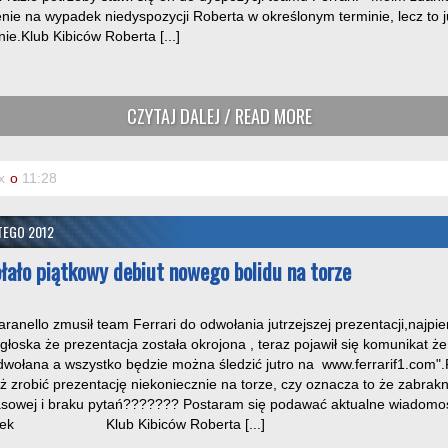
nie na wypadek niedyspozycji Roberta w określonym terminie, lecz to j
ie.Klub Kibiców Roberta [...]
CZYTAJ DALEJ / READ MORE
x
o
11:28
TEGO 2012
łało piątkowy debiut nowego bolidu na torze
ranello zmusił team Ferrari do odwołania jutrzejszej prezentacji,najpie
ogłoska że prezentacja została okrojona , teraz pojawił się komunikat że
dwołana a wszystko będzie można śledzić jutro na www.ferrarif1.com".
 zrobić prezentację niekoniecznie na torze, czy oznacza to że zabrakn
rasowej i braku pytań??????? Postaram się podawać aktualne wiadomo
OMek Klub Kibiców Roberta [...]