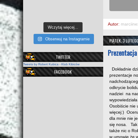
Autor:
marciine
Wczytaj więcej...
Obserwuj na Instagramie
PIĄTEK, 3 LUTEG
Prezentacja 
TWITTER
Tweets by Robert Kubica - Klub Kibiców
Dokładnie dzi
FACEBOOK
prezentacje no
nadchodzącego
odkrycie bolid
nadziei na na
wypowiedziała 
Osobiście nie 
więcej:) Ocena
dla mnie nie j
się nosa. Tak 
także nic o Ro
w umowie że w 