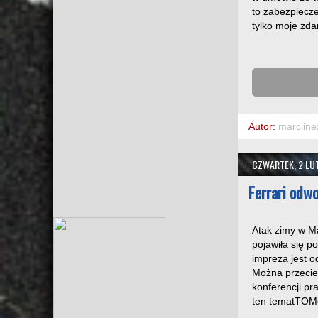
to zabezpiecze
tylko moje zdan
Autor:
marciine
CZWARTEK, 2 LU
Ferrari odwo
Atak zimy w Ma
pojawiła się p
impreza jest o
Można przecież
konferencji p
ten tematT