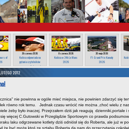
26 czerwca 2026
8 czerwca 2026
20 maja 2026
ours of
Kubica odpowiada na
Kubica w 24h Le Mans
F1: Grand Prix Kanady
Kubi
26
pytania czytelników
2026
2026
magazynu Autosport
 LUTEGO 2012
no!
cznica" nie powinna w ogóle mieć miejsca, nie powinien zdarzyć się te
ek równo rok temu. Jednak czasu wrócić nie można ,choć wielu z nas
ele żeby było inaczej. Przejrzałem dziś jak reagują dzienniki,portale i 
ię więcej C.Gutowski w Przeglądzie Sportowym co prawda podsumował r
raku laku odgrzewane kotlety dziś odniósł się do Roberta, ale już w p
zył że być może ktoś ze sztabu Roberta da nam do przeczytania cokolw