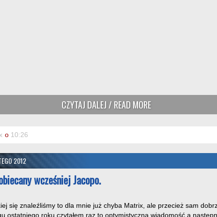
CZYTAJ DALEJ / READ MORE
x
o
10:26
TEGO 2012
 obiecany wcześniej Jacopo.
iej się znaleźliśmy to dla mnie już chyba Matrix, ale przecież sam dobr
gu ostatniego roku czytałem raz to optymistyczną wiadomość a następ