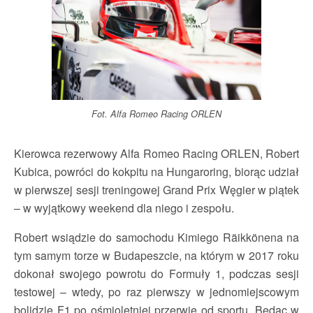
Fot. Alfa Romeo Racing ORLEN
Kierowca rezerwowy Alfa Romeo Racing ORLEN, Robert
Kubica, powróci do kokpitu na Hungaroring, biorąc udział
w pierwszej sesji treningowej Grand Prix Węgier w piątek
– w wyjątkowy weekend dla niego i zespołu.
Robert wsiądzie do samochodu Kimiego Räikkönena na
tym samym torze w Budapeszcie, na którym w 2017 roku
dokonał swojego powrotu do Formuły 1, podczas sesji
testowej – wtedy, po raz pierwszy w jednomiejscowym
bolidzie F1 po ośmioletniej przerwie od sportu. Będąc w