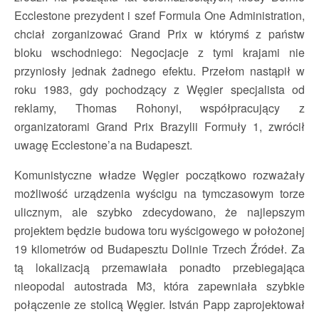
Ecclestone prezydent i szef Formula One Administration,
chciał zorganizować Grand Prix w którymś z państw
bloku wschodniego: Negocjacje z tymi krajami nie
przyniosły jednak żadnego efektu. Przełom nastąpił w
roku 1983, gdy pochodzący z Węgier specjalista od
reklamy, Thomas Rohonyi, współpracujący z
organizatorami Grand Prix Brazylii Formuły 1, zwrócił
uwagę Ecclestone’a na Budapeszt.
Komunistyczne władze Węgier początkowo rozważały
możliwość urządzenia wyścigu na tymczasowym torze
ulicznym, ale szybko zdecydowano, że najlepszym
projektem będzie budowa toru wyścigowego w położonej
19 kilometrów od Budapesztu Dolinie Trzech Źródeł. Za
tą lokalizacją przemawiała ponadto przebiegająca
nieopodal autostrada M3, która zapewniała szybkie
połączenie ze stolicą Węgier. István Papp zaprojektował